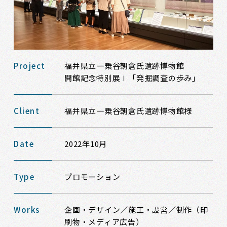
Project
福井県立一乗谷朝倉氏遺跡博物館
開館記念特別展Ⅰ「発掘調査の歩み」
Client
福井県立一乗谷朝倉氏遺跡博物館様
Date
2022年10月
Type
プロモーション
Works
企画・デザイン／施工・設営／制作（印
刷物・メディア広告）